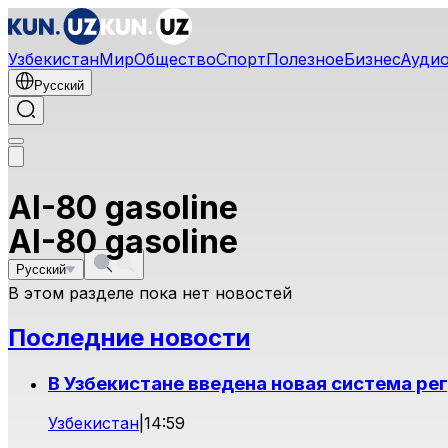
Узбекистан
Мир
Общество
Спорт
Полезное
Бизнес
Ауди
Русский
AI-80 gasoline
AI-80 gasoline
Русский
В этом разделе пока нет новостей
Последние новости
В Узбекистане введена новая система ре
Узбекистан
|
14:59