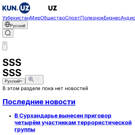
Узбекистан
Мир
Общество
Спорт
Полезное
Бизнес
Ауди
Русский
SSS
SSS
Русский
В этом разделе пока нет новостей
Последние новости
В Сурхандарье вынесен приговор
четырём участникам террористической
группы