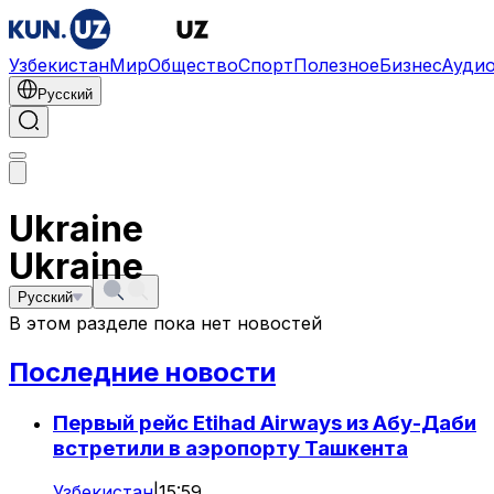
Узбекистан
Мир
Общество
Спорт
Полезное
Бизнес
Ауди
Русский
Ukraine
Ukraine
Русский
В этом разделе пока нет новостей
Последние новости
Первый рейс Etihad Airways из Абу-Даби
встретили в аэропорту Ташкента
Узбекистан
|
15:59