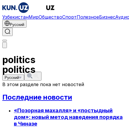
Узбекистан
Мир
Общество
Спорт
Полезное
Бизнес
Ауди
Русский
politics
politics
Русский
В этом разделе пока нет новостей
Последние новости
«Позорная махалля» и «постыдный
дом»: новый метод наведения порядка
в Чиназе