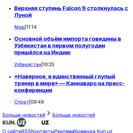
Верхняя ступень Falcon 9 столкнулась с
Луной
Мир
|
11:14
Основной объём импорта говядины в
Узбекистан в первом полугодии
пришёлся на Индию
Узбекистан
|
10:25
«Наверное, я единственный глупый
тренер в мире» — Каннаваро на пресс-
конференции
Спорт
|
09:49
Больше новостей
Больше новостей
О сайте
RSS
Контакты
Реклама
Команда Kun.uz