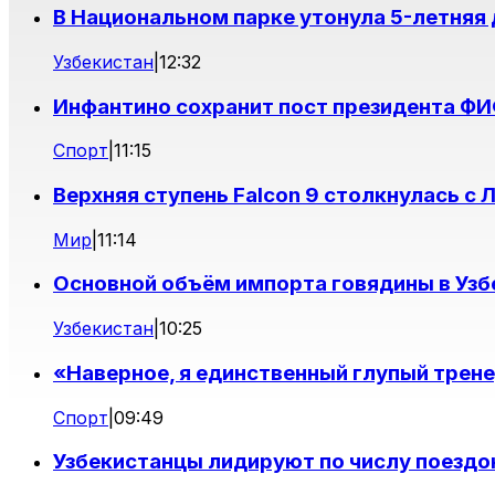
В Национальном парке утонула 5-летняя
Узбекистан
|
12:32
Инфантино сохранит пост президента Ф
Спорт
|
11:15
Верхняя ступень Falcon 9 столкнулась с 
Мир
|
11:14
Основной объём импорта говядины в Узб
Узбекистан
|
10:25
«Наверное, я единственный глупый трен
Спорт
|
09:49
Узбекистанцы лидируют по числу поездо