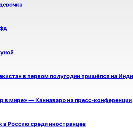
 девочка
ИФА
Луной
екистан в первом полугодии пришёлся на Инд
ер в мире» — Каннаваро на пресс-конференции
к в Россию среди иностранцев