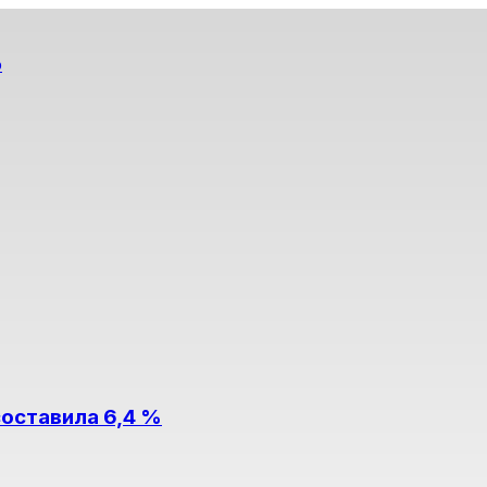
о
составила 6,4 %