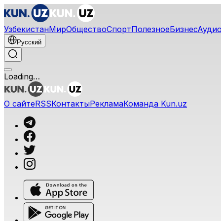
Узбекистан
Мир
Общество
Спорт
Полезное
Бизнес
Ауди
Русский
Loading…
О сайте
RSS
Контакты
Реклама
Команда Kun.uz