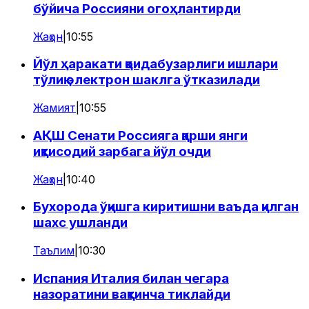
бўйича Россияни огоҳлантирди
Жаҳон
|
10:55
Йўл ҳаракати қоидабузарлиги ишлари
тўлиқ электрон шаклга ўтказилади
Жамият
|
10:55
АҚШ Сенати Россияга қарши янги
иқтисодий зарбага йўл очди
Жаҳон
|
10:40
Бухорода ўқишга киритишни ваъда қилган
шахс ушланди
Таълим
|
10:30
Испания Италия билан чегара
назоратини вақтинча тиклайди