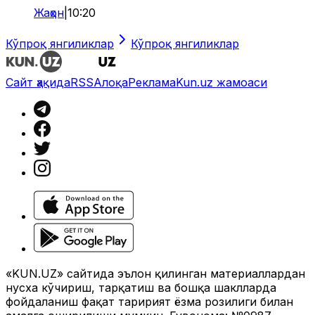
Жаҳон
|
10:20
Кўпроқ янгиликлар
Кўпроқ янгиликлар
Сайт ҳақида
RSS
Алоқа
Реклама
Kun.uz жамоаси
«KUN.UZ» сайтида эълон қилинган материаллардан
нусха кўчириш, тарқатиш ва бошқа шаклларда
фойдаланиш фақат таҳририят ёзма розилиги билан