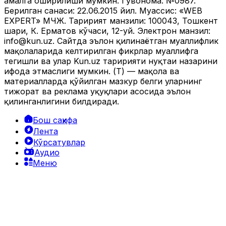
амалга оширилиши мумкин. Гувоҳнома: №0987.
Берилган санаси: 22.06.2015 йил. Муассис: «WEB
EXPERT» МЧЖ. Таҳририят манзили: 100043, Тошкент
шаҳри, К. Ерматов кўчаси, 12-уй. Электрон манзил:
info@kun.uz
. Сайтда эълон қилинаётган муаллифлик
мақолаларида келтирилган фикрлар муаллифга
тегишли ва улар Kun.uz таҳририяти нуқтаи назарини
ифода этмаслиги мумкин. (Т) — мақола ва
материалларда қўйилган мазкур белги уларнинг
тижорат ва реклама ҳуқуқлари асосида эълон
қилинганлигини билдиради.
Бош саҳифа
Лента
Кўрсатувлар
Аудио
Меню