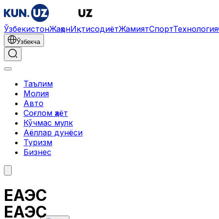
Ўзбекистон
Жаҳон
Иқтисодиёт
Жамият
Спорт
Технология
Ўзбекча
Таълим
Молия
Авто
Соғлом ҳаёт
Кўчмас мулк
Аёллар дунёси
Туризм
Бизнес
ЕАЭС
ЕАЭС