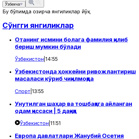
Ўзбекча
Бу бўлимда ҳозирча янгиликлар йўқ
Сўнгги янгиликлар
Отанинг исмини болага фамилия қилиб
бериш мумкин бўлади
Ўзбекистон
|
14:55
Ўзбекистонда ҳоккейни ривожлантириш
масаласи кўриб чиқилмоқда
Спорт
|
13:55
Унутилган шаҳар ва тошбақага айланган
одам қиссаси | 5 дақиқа
Ўзбекистон
|
11:51
Европа давлатлари Жанубий Осетия