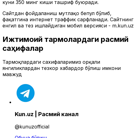
куни 350 минг киши ташриф буюради.
Сайтдан фойдаланиш мутлақо бепул бўлиб,
фақатгина интернет траффик сарфланади. Сайтнинг
енгил ва тез ишлайдиган мобил версияси - m.kun.uz
Ижтимоий тармоқлардаги расмий
саҳифалар
Тармоқлардаги сахифаларимиз орқали
янгиликлардан тезкор хабардор бўлиш имкони
мавжуд
Kun.uz | Расмий канал
@kunuzofficial
Обуна бўлиш