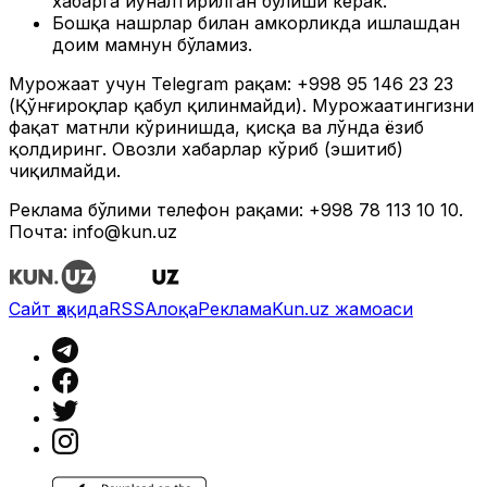
хабарга йўналтирилган бўлиши керак.
Бошқа нашрлар билан ҳамкорликда ишлашдан
доим мамнун бўламиз.
Мурожаат учун Telegram рақам: +998 95 146 23 23
(Қўнғироқлар қабул қилинмайди). Мурожаатингизни
фақат матнли кўринишда, қисқа ва лўнда ёзиб
қолдиринг. Овозли хабарлар кўриб (эшитиб)
чиқилмайди.
Реклама бўлими телефон рақами: +998 78 113 10 10.
Почта:
info@kun.uz
Сайт ҳақида
RSS
Алоқа
Реклама
Kun.uz жамоаси