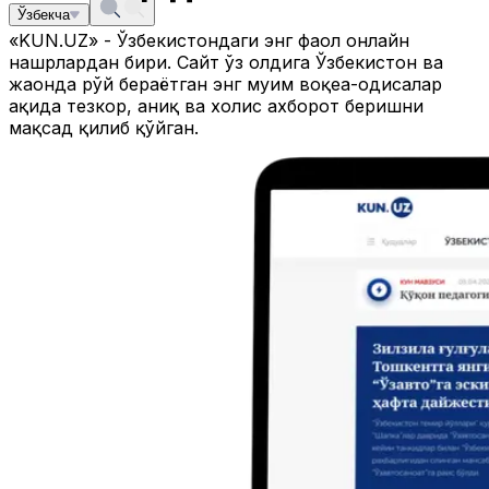
Ўзбекча
«KUN.UZ» - Ўзбекистондаги энг фаол онлайн
нашрлардан бири. Сайт ўз олдига Ўзбекистон ва
жаҳонда рўй бераётган энг муҳим воқеа-ҳодисалар
ҳақида тезкор, аниқ ва холис ахборот беришни
мақсад қилиб қўйган.