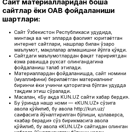
Сайт материалларидан бошқа
сайтлар ёки ОАВ фойдаланиши
шартлари:
Сайт Ўзбекистон Республикаси ҳудудида,
минтақа ва чет элларда фаолият юритаётган
интернет сайтлари, нашрлар билан ўзаро
маълумот, мақолалар алмашишни йўлга қўяди.
Сайтдаги маълумотлардан фақат таҳририятдан
ёзма равишда рухсат олингандагина
фойдаланиш талаб этилади.
Материаллардан фойдаланишда, сайт номини
(муаллифини) берилаётган материалнинг
биринчи ёки учинчи қаторигача бўлган ҳудудда
тақдим этиш сўралади.
Масалан, «Бу ҳақда KUN.UZ сайти хабар берди».
Бу ўринда нашр номи — «KUN.UZ» сўзига
ҳавола қўйилиб, бу ҳавола http://kun.uz/
саҳифасига йўналтирилган бўлиши, қолаверса,
«хабар беради» сўз бирикмасига ҳавола
қўйилиб, бу ҳавола «KUN.UZ» сайтидан олинган