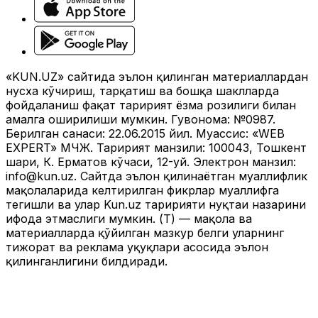
«KUN.UZ» сайтида эълон қилинган материаллардан
нусха кўчириш, тарқатиш ва бошқа шаклларда
фойдаланиш фақат таҳририят ёзма розилиги билан
амалга оширилиши мумкин. Гувоҳнома: №0987.
Берилган санаси: 22.06.2015 йил. Муассис: «WEB
EXPERT» МЧЖ. Таҳририят манзили: 100043, Тошкент
шаҳри, К. Ерматов кўчаси, 12-уй. Электрон манзил:
info@kun.uz
. Сайтда эълон қилинаётган муаллифлик
мақолаларида келтирилган фикрлар муаллифга
тегишли ва улар Kun.uz таҳририяти нуқтаи назарини
ифода этмаслиги мумкин. (Т) — мақола ва
материалларда қўйилган мазкур белги уларнинг
тижорат ва реклама ҳуқуқлари асосида эълон
қилинганлигини билдиради.