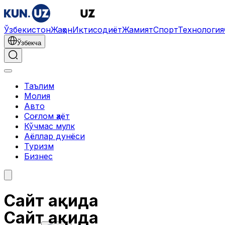
Ўзбекистон
Жаҳон
Иқтисодиёт
Жамият
Спорт
Технология
Ўзбекча
Таълим
Молия
Авто
Соғлом ҳаёт
Кўчмас мулк
Аёллар дунёси
Туризм
Бизнес
Сайт ҳақида
Сайт ҳақида