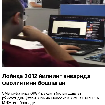
Лойиҳа 2012 йилнинг январида
фаолиятини бошлаган
ОАВ сифатида 0987 рақами билан давлат
рўйхатидан ўтган. Лойиҳа муассиси «WEB EXPERT»
МЧЖ ҳисобланади.