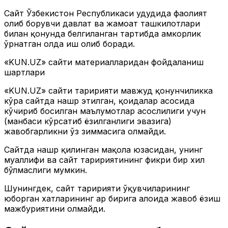
Сайт Ўзбекистон Республикаси ҳудудида фаолият
олиб борувчи давлат ва жамоат ташкилотлари
билан қонунда белгиланган тартибда ҳамкорлик
ўрнатган ҳолда иш олиб боради.
«KUN.UZ» сайти материалларидан фойдаланиш
шартлари
«KUN.UZ» сайти таҳририяти мавжуд қонунчиликка
кўра сайтда нашр этилган, қоидалар асосида
кўчириб босилган маълумотлар асослилиги учун
(манбаси кўрсатиб ёзилганлиги эвазига)
жавобгарликни ўз зиммасига олмайди.
Сайтда нашр қилинган мақола юзасидан, унинг
муаллифи ва сайт таҳририятининг фикри бир хил
бўлмаслиги мумкин.
Шунингдек, сайт таҳририяти ўқувчиларининг
юборган хатларининг ҳар бирига алоҳида жавоб ёзиш
мажбуриятини олмайди.