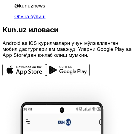
@kunuznews
Обуна бўлиш
Kun.uz иловаси
Android ва iOS қурилмалари учун мўлжалланган
мобил дастурлари ҳам мавжуд. Уларни Google Play ва
App Store’дан юклаб олиш мумкин.