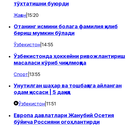
тўхтатишни буюрди
Жаҳон
|
15:20
Отанинг исмини болага фамилия қилиб
бериш мумкин бўлади
Ўзбекистон
|
14:55
Ўзбекистонда ҳоккейни ривожлантириш
масаласи кўриб чиқилмоқда
Спорт
|
13:55
Унутилган шаҳар ва тошбақага айланган
одам қиссаси | 5 дақиқа
Ўзбекистон
|
11:51
Европа давлатлари Жанубий Осетия
бўйича Россияни огоҳлантирди