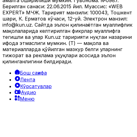
амалга оширилиши мумкин. Гувоҳнома: №0987.
Берилган санаси: 22.06.2015 йил. Муассис: «WEB
EXPERT» МЧЖ. Таҳририят манзили: 100043, Тошкент
шаҳри, К. Ерматов кўчаси, 12-уй. Электрон манзил:
info@kun.uz
. Сайтда эълон қилинаётган муаллифлик
мақолаларида келтирилган фикрлар муаллифга
тегишли ва улар Kun.uz таҳририяти нуқтаи назарини
ифода этмаслиги мумкин. (Т) — мақола ва
материалларда қўйилган мазкур белги уларнинг
тижорат ва реклама ҳуқуқлари асосида эълон
қилинганлигини билдиради.
Бош саҳифа
Лента
Кўрсатувлар
Аудио
Меню