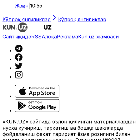
Жаҳон
|
10:55
Кўпроқ янгиликлар
Кўпроқ янгиликлар
Сайт ҳақида
RSS
Алоқа
Реклама
Kun.uz жамоаси
«KUN.UZ» сайтида эълон қилинган материаллардан
нусха кўчириш, тарқатиш ва бошқа шаклларда
фойдаланиш фақат таҳририят ёзма розилиги билан