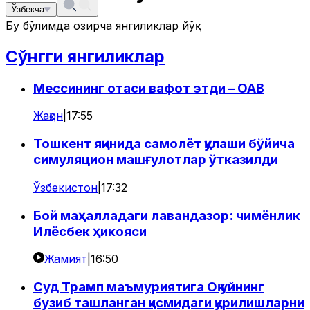
Ўзбекча
Бу бўлимда ҳозирча янгиликлар йўқ
Сўнгги янгиликлар
Мессининг отаси вафот этди – ОАВ
Жаҳон
|
17:55
Тошкент яқинида самолёт қулаши бўйича
симуляцион машғулотлар ўтказилди
Ўзбекистон
|
17:32
Бой маҳалладаги лавандазор: чимёнлик
Илёсбек ҳикояси
Жамият
|
16:50
Суд Трамп маъмуриятига Оқ уйнинг
бузиб ташланган қисмидаги қурилишларни