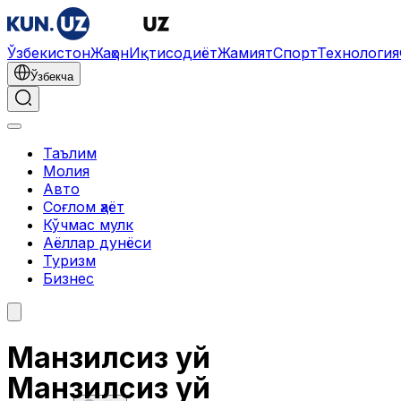
Ўзбекистон
Жаҳон
Иқтисодиёт
Жамият
Спорт
Технология
Ўзбекча
Таълим
Молия
Авто
Соғлом ҳаёт
Кўчмас мулк
Аёллар дунёси
Туризм
Бизнес
Манзилсиз уй
Манзилсиз уй