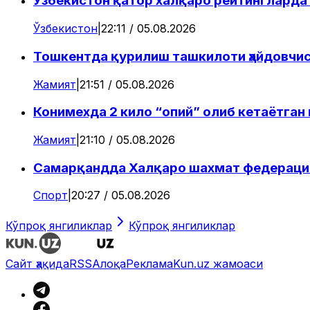
Ўзбекистон қатор халқаро рейтинглард
Ўзбекистон
|
22:11 / 05.08.2026
Тошкентда қурилиш ташкилоти ҳайдовчис
Жамият
|
21:51 / 05.08.2026
Конимехда 2 кило “опий” олиб кетаётга
Жамият
|
21:10 / 05.08.2026
Самарқандда Халқаро шахмат федерацияс
Спорт
|
20:27 / 05.08.2026
Кўпроқ янгиликлар
Кўпроқ янгиликлар
Сайт ҳақида
RSS
Алоқа
Реклама
Kun.uz жамоаси