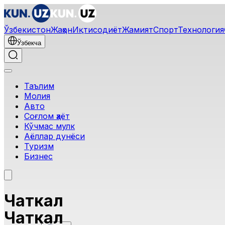
Ўзбекистон
Жаҳон
Иқтисодиёт
Жамият
Спорт
Технология
Ўзбекча
Таълим
Молия
Авто
Соғлом ҳаёт
Кўчмас мулк
Аёллар дунёси
Туризм
Бизнес
Чаткал
Чаткал