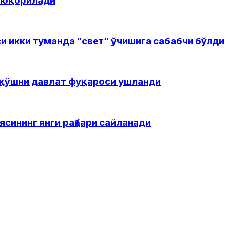
а юқорилади
и икки туманда “свет” ўчишига сабабчи бўлди
н қўшни давлат фуқароси ушланди
ининг янги раҳбари сайланади