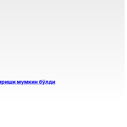
тириши мумкин бўлди