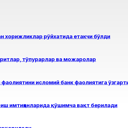
ан хорижликлар рўйхатида етакчи бўлди
оритлар, тўпурарлар ва можаролар
 фаолиятини исломий банк фаолиятига ўзгар
риш имтиҳонларида қўшимча вақт берилади