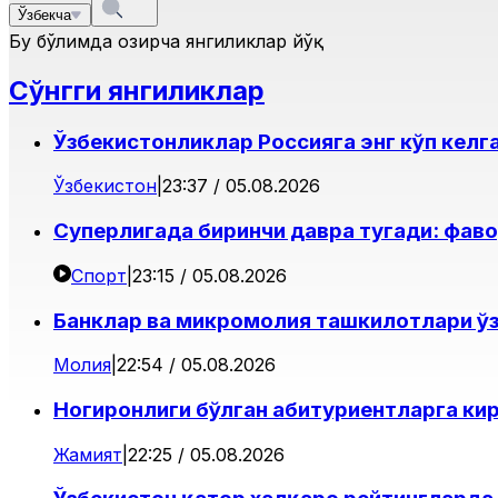
Ўзбекча
Бу бўлимда ҳозирча янгиликлар йўқ
Сўнгги янгиликлар
Ўзбекистонликлар Россияга энг кўп келг
Ўзбекистон
|
23:37 / 05.08.2026
Суперлигада биринчи давра тугади: фав
Спорт
|
23:15 / 05.08.2026
Банклар ва микромолия ташкилотлари ўз
Молия
|
22:54 / 05.08.2026
Ногиронлиги бўлган абитуриентларга ки
Жамият
|
22:25 / 05.08.2026