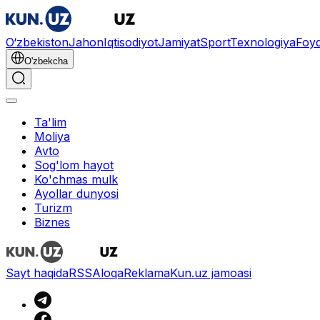
O‘zbekiston
Jahon
Iqtisodiyot
Jamiyat
Sport
Texnologiya
Foyd
O'zbekcha
Ta'lim
Moliya
Avto
Sog'lom hayot
Ko'chmas mulk
Ayollar dunyosi
Turizm
Biznes
Sayt haqida
RSS
Aloqa
Reklama
Kun.uz jamoasi