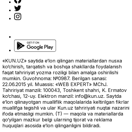
«KUN.UZ» saytida e‘lon qilingan materiallardan nusxa
ko‘chirish, tarqatish va boshqa shakllarda foydalanish
faqat tahririyat yozma roziligi bilan amalga oshirilishi
mumkin. Guvohnoma: №0987. Berilgan sanasi:
22.06.2015 yil. Muassis: «WEB EXPERT» MChJ.
Tahririyat manzili: 100043, Toshkent shahri, K. Ermatov
ko‘chasi, 12-uy. Elektron manzil:
info@kun.uz
. Saytda
e‘lon qilinayotgan mualliflik maqolalarida keltirilgan fikrlar
muallifga tegishli va ular Kun.uz tahririyati nuqtai nazarini
ifoda etmasligi mumkin. (T) — maqola va materiallarda
qo‘yilgan mazkur belgi ularning tijorat va reklama
huquqlari asosida e‘lon qilinganligini bildiradi.