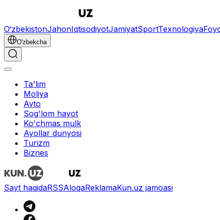
O‘zbekiston
Jahon
Iqtisodiyot
Jamiyat
Sport
Texnologiya
Foyd
O'zbekcha
Ta'lim
Moliya
Avto
Sog'lom hayot
Ko'chmas mulk
Ayollar dunyosi
Turizm
Biznes
Sayt haqida
RSS
Aloqa
Reklama
Kun.uz jamoasi