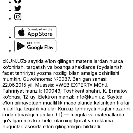
«KUN.UZ» saytida e‘lon qilingan materiallardan nusxa
ko‘chirish, tarqatish va boshqa shakllarda foydalanish
faqat tahririyat yozma roziligi bilan amalga oshirilishi
mumkin. Guvohnoma: №0987. Berilgan sanasi:
22.06.2015 yil. Muassis: «WEB EXPERT» MChJ.
Tahririyat manzili: 100043, Toshkent shahri, K. Ermatov
ko‘chasi, 12-uy. Elektron manzil:
info@kun.uz
. Saytda
e‘lon qilinayotgan mualliflik maqolalarida keltirilgan fikrlar
muallifga tegishli va ular Kun.uz tahririyati nuqtai nazarini
ifoda etmasligi mumkin. (T) — maqola va materiallarda
qo‘yilgan mazkur belgi ularning tijorat va reklama
huquqlari asosida e‘lon qilinganligini bildiradi.