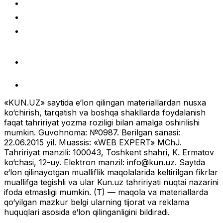
«KUN.UZ» saytida e‘lon qilingan materiallardan nusxa
ko‘chirish, tarqatish va boshqa shakllarda foydalanish
faqat tahririyat yozma roziligi bilan amalga oshirilishi
mumkin. Guvohnoma: №0987. Berilgan sanasi:
22.06.2015 yil. Muassis: «WEB EXPERT» MChJ.
Tahririyat manzili: 100043, Toshkent shahri, K. Ermatov
ko‘chasi, 12-uy. Elektron manzil:
info@kun.uz
. Saytda
e‘lon qilinayotgan mualliflik maqolalarida keltirilgan fikrlar
muallifga tegishli va ular Kun.uz tahririyati nuqtai nazarini
ifoda etmasligi mumkin. (T) — maqola va materiallarda
qo‘yilgan mazkur belgi ularning tijorat va reklama
huquqlari asosida e‘lon qilinganligini bildiradi.