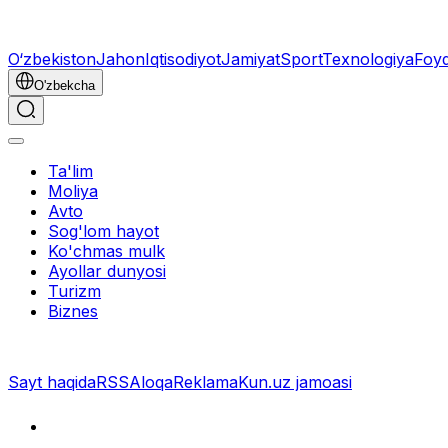
O‘zbekiston
Jahon
Iqtisodiyot
Jamiyat
Sport
Texnologiya
Foyd
O'zbekcha
Ta'lim
Moliya
Avto
Sog'lom hayot
Ko'chmas mulk
Ayollar dunyosi
Turizm
Biznes
Sayt haqida
RSS
Aloqa
Reklama
Kun.uz jamoasi