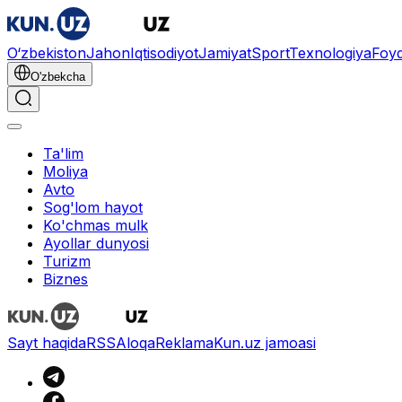
O‘zbekiston
Jahon
Iqtisodiyot
Jamiyat
Sport
Texnologiya
Foyd
O'zbekcha
Ta'lim
Moliya
Avto
Sog'lom hayot
Ko'chmas mulk
Ayollar dunyosi
Turizm
Biznes
Sayt haqida
RSS
Aloqa
Reklama
Kun.uz jamoasi