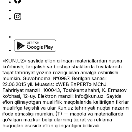
«KUN.UZ» saytida e‘lon qilingan materiallardan nusxa
ko‘chirish, tarqatish va boshqa shakllarda foydalanish
faqat tahririyat yozma roziligi bilan amalga oshirilishi
mumkin. Guvohnoma: №0987. Berilgan sanasi:
22.06.2015 yil. Muassis: «WEB EXPERT» MChJ.
Tahririyat manzili: 100043, Toshkent shahri, K. Ermatov
ko‘chasi, 12-uy. Elektron manzil:
info@kun.uz
. Saytda
e‘lon qilinayotgan mualliflik maqolalarida keltirilgan fikrlar
muallifga tegishli va ular Kun.uz tahririyati nuqtai nazarini
ifoda etmasligi mumkin. (T) — maqola va materiallarda
qo‘yilgan mazkur belgi ularning tijorat va reklama
huquqlari asosida e‘lon qilinganligini bildiradi.