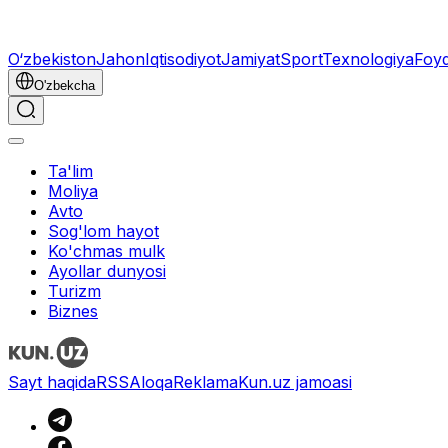
O‘zbekiston
Jahon
Iqtisodiyot
Jamiyat
Sport
Texnologiya
Foyd
O'zbekcha
Ta'lim
Moliya
Avto
Sog'lom hayot
Ko'chmas mulk
Ayollar dunyosi
Turizm
Biznes
Sayt haqida
RSS
Aloqa
Reklama
Kun.uz jamoasi