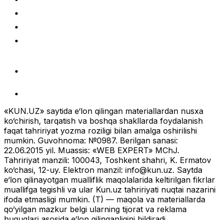
«KUN.UZ» saytida e‘lon qilingan materiallardan nusxa
ko‘chirish, tarqatish va boshqa shakllarda foydalanish
faqat tahririyat yozma roziligi bilan amalga oshirilishi
mumkin. Guvohnoma: №0987. Berilgan sanasi:
22.06.2015 yil. Muassis: «WEB EXPERT» MChJ.
Tahririyat manzili: 100043, Toshkent shahri, K. Ermatov
ko‘chasi, 12-uy. Elektron manzil:
info@kun.uz
. Saytda
e‘lon qilinayotgan mualliflik maqolalarida keltirilgan fikrlar
muallifga tegishli va ular Kun.uz tahririyati nuqtai nazarini
ifoda etmasligi mumkin. (T) — maqola va materiallarda
qo‘yilgan mazkur belgi ularning tijorat va reklama
huquqlari asosida e‘lon qilinganligini bildiradi.