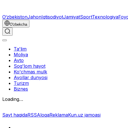
O‘zbekiston
Jahon
Iqtisodiyot
Jamiyat
Sport
Texnologiya
Foyd
O'zbekcha
Ta'lim
Moliya
Avto
Sog'lom hayot
Ko'chmas mulk
Ayollar dunyosi
Turizm
Biznes
Loading…
Sayt haqida
RSS
Aloqa
Reklama
Kun.uz jamoasi