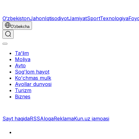
O‘zbekiston
Jahon
Iqtisodiyot
Jamiyat
Sport
Texnologiya
Foyd
O'zbekcha
Ta'lim
Moliya
Avto
Sog'lom hayot
Ko'chmas mulk
Ayollar dunyosi
Turizm
Biznes
Sayt haqida
RSS
Aloqa
Reklama
Kun.uz jamoasi