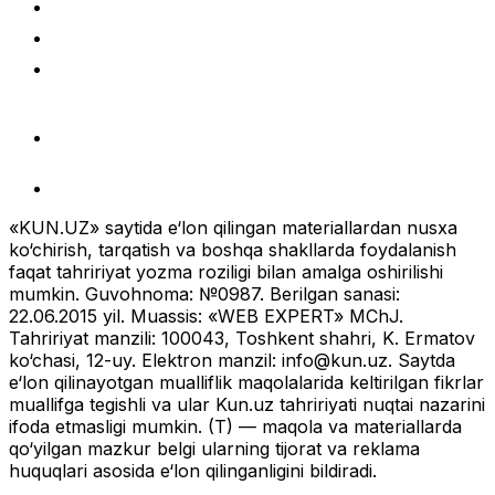
«KUN.UZ» saytida e‘lon qilingan materiallardan nusxa
ko‘chirish, tarqatish va boshqa shakllarda foydalanish
faqat tahririyat yozma roziligi bilan amalga oshirilishi
mumkin. Guvohnoma: №0987. Berilgan sanasi:
22.06.2015 yil. Muassis: «WEB EXPERT» MChJ.
Tahririyat manzili: 100043, Toshkent shahri, K. Ermatov
ko‘chasi, 12-uy. Elektron manzil:
info@kun.uz
. Saytda
e‘lon qilinayotgan mualliflik maqolalarida keltirilgan fikrlar
muallifga tegishli va ular Kun.uz tahririyati nuqtai nazarini
ifoda etmasligi mumkin. (T) — maqola va materiallarda
qo‘yilgan mazkur belgi ularning tijorat va reklama
huquqlari asosida e‘lon qilinganligini bildiradi.