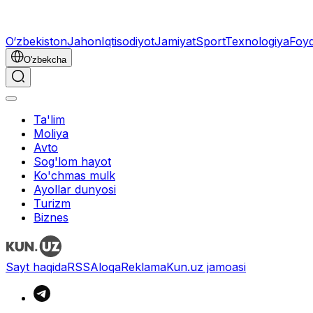
O‘zbekiston
Jahon
Iqtisodiyot
Jamiyat
Sport
Texnologiya
Foyd
O'zbekcha
Ta'lim
Moliya
Avto
Sog'lom hayot
Ko'chmas mulk
Ayollar dunyosi
Turizm
Biznes
Sayt haqida
RSS
Aloqa
Reklama
Kun.uz jamoasi