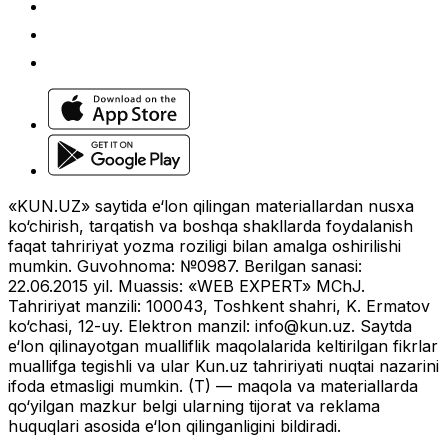
«KUN.UZ» saytida e‘lon qilingan materiallardan nusxa
ko‘chirish, tarqatish va boshqa shakllarda foydalanish
faqat tahririyat yozma roziligi bilan amalga oshirilishi
mumkin. Guvohnoma: №0987. Berilgan sanasi:
22.06.2015 yil. Muassis: «WEB EXPERT» MChJ.
Tahririyat manzili: 100043, Toshkent shahri, K. Ermatov
ko‘chasi, 12-uy. Elektron manzil:
info@kun.uz
. Saytda
e‘lon qilinayotgan mualliflik maqolalarida keltirilgan fikrlar
muallifga tegishli va ular Kun.uz tahririyati nuqtai nazarini
ifoda etmasligi mumkin. (T) — maqola va materiallarda
qo‘yilgan mazkur belgi ularning tijorat va reklama
huquqlari asosida e‘lon qilinganligini bildiradi.