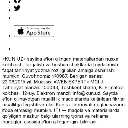
«KUN.UZ» saytida e‘lon qilingan materiallardan nusxa
ko‘chirish, tarqatish va boshqa shakllarda foydalanish
faqat tahririyat yozma roziligi bilan amalga oshirilishi
mumkin. Guvohnoma: №0987. Berilgan sanasi:
22.06.2015 yil. Muassis: «WEB EXPERT» MChJ.
Tahririyat manzili: 100043, Toshkent shahri, K. Ermatov
ko‘chasi, 12-uy. Elektron manzil:
info@kun.uz
. Saytda
e‘lon qilinayotgan mualliflik maqolalarida keltirilgan fikrlar
muallifga tegishli va ular Kun.uz tahririyati nuqtai nazarini
ifoda etmasligi mumkin. (T) — maqola va materiallarda
qo‘yilgan mazkur belgi ularning tijorat va reklama
huquqlari asosida e‘lon qilinganligini bildiradi.