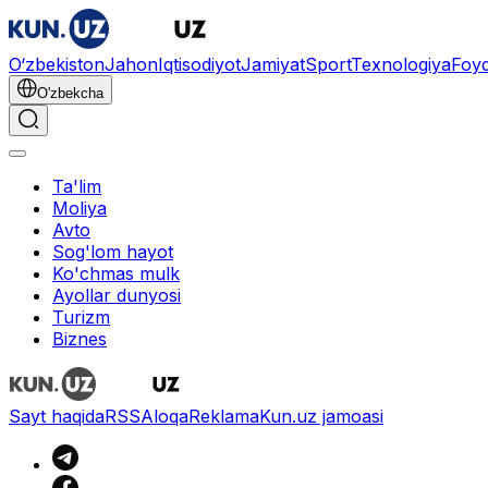
O‘zbekiston
Jahon
Iqtisodiyot
Jamiyat
Sport
Texnologiya
Foyd
O'zbekcha
Ta'lim
Moliya
Avto
Sog'lom hayot
Ko'chmas mulk
Ayollar dunyosi
Turizm
Biznes
Sayt haqida
RSS
Aloqa
Reklama
Kun.uz jamoasi