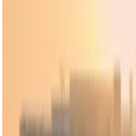
O‘zbekiston
|
02:10 / 06.08.2021