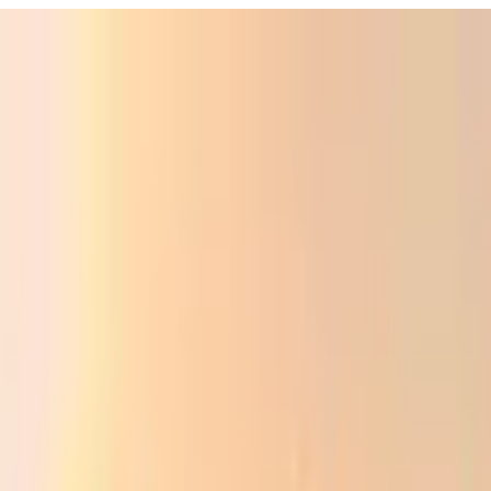
ali
Audio