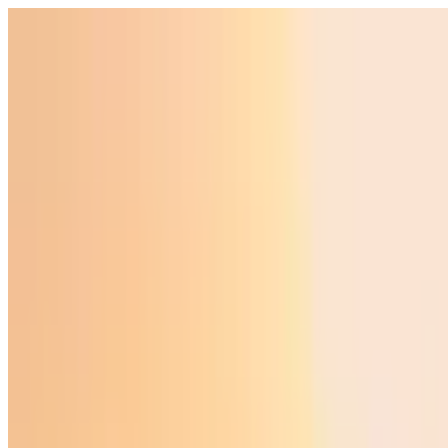
O‘zbekiston
Jahon
Iqtisodiyot
Jamiyat
Sport
Texnologiya
Foyd
O'zbekcha
Ta'lim
Moliya
Avto
Sog'lom hayot
Ko'chmas mulk
Ayollar dunyosi
Turizm
Biznes
O‘zbekcha
Reklama