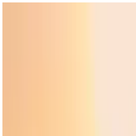
O‘zbekiston
Jahon
Iqtisodiyot
Jamiyat
Sport
Texnologiya
Foyd
O'zbekcha
Ta'lim
Moliya
Avto
Sog'lom hayot
Ko'chmas mulk
Ayollar dunyosi
Turizm
Biznes
O‘zbekcha
Reklama