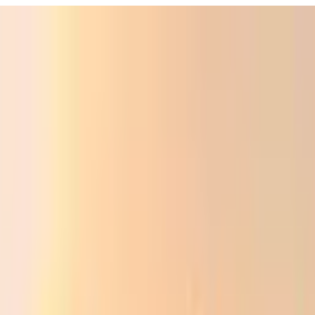
ali
Audio