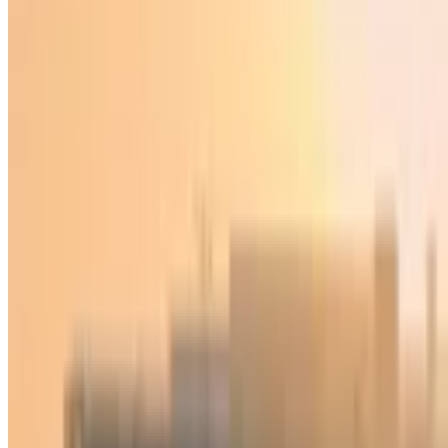
O‘zbekiston
|
00:40 / 19.02.2022