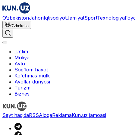
O‘zbekiston
Jahon
Iqtisodiyot
Jamiyat
Sport
Texnologiya
Foyd
O'zbekcha
Ta'lim
Moliya
Avto
Sog'lom hayot
Ko'chmas mulk
Ayollar dunyosi
Turizm
Biznes
Sayt haqida
RSS
Aloqa
Reklama
Kun.uz jamoasi