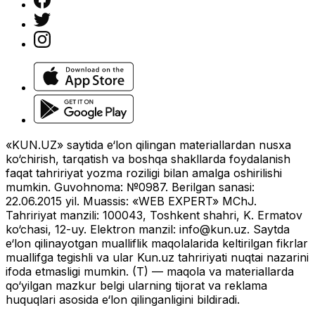
«KUN.UZ» saytida e‘lon qilingan materiallardan nusxa
ko‘chirish, tarqatish va boshqa shakllarda foydalanish
faqat tahririyat yozma roziligi bilan amalga oshirilishi
mumkin. Guvohnoma: №0987. Berilgan sanasi:
22.06.2015 yil. Muassis: «WEB EXPERT» MChJ.
Tahririyat manzili: 100043, Toshkent shahri, K. Ermatov
ko‘chasi, 12-uy. Elektron manzil:
info@kun.uz
. Saytda
e‘lon qilinayotgan mualliflik maqolalarida keltirilgan fikrlar
muallifga tegishli va ular Kun.uz tahririyati nuqtai nazarini
ifoda etmasligi mumkin. (T) — maqola va materiallarda
qo‘yilgan mazkur belgi ularning tijorat va reklama
huquqlari asosida e‘lon qilinganligini bildiradi.