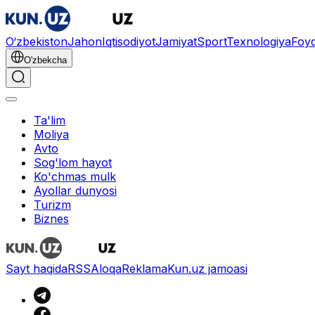
O‘zbekiston
Jahon
Iqtisodiyot
Jamiyat
Sport
Texnologiya
Foyd
O'zbekcha
Ta'lim
Moliya
Avto
Sog'lom hayot
Ko'chmas mulk
Ayollar dunyosi
Turizm
Biznes
Sayt haqida
RSS
Aloqa
Reklama
Kun.uz jamoasi