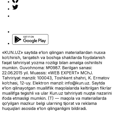
«KUN.UZ» saytida e‘lon qilingan materiallardan nusxa
ko‘chirish, tarqatish va boshqa shakllarda foydalanish
faqat tahririyat yozma roziligi bilan amalga oshirilishi
mumkin. Guvohnoma: №0987. Berilgan sanasi:
22.06.2015 yil. Muassis: «WEB EXPERT» MChJ.
Tahririyat manzili: 100043, Toshkent shahri, K. Ermatov
ko‘chasi, 12-uy. Elektron manzil:
info@kun.uz
. Saytda
e‘lon qilinayotgan mualliflik maqolalarida keltirilgan fikrlar
muallifga tegishli va ular Kun.uz tahririyati nuqtai nazarini
ifoda etmasligi mumkin. (T) — maqola va materiallarda
qo‘yilgan mazkur belgi ularning tijorat va reklama
huquqlari asosida e‘lon qilinganligini bildiradi.