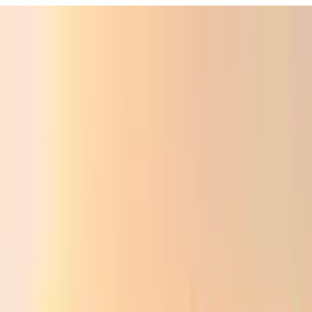
ali
Audio