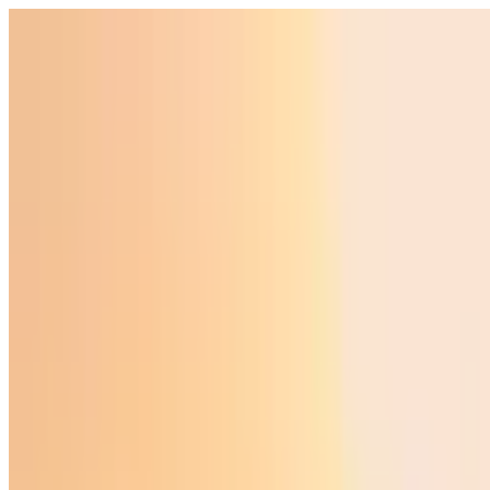
O‘zbekiston
Jahon
Iqtisodiyot
Jamiyat
Sport
Texnologiya
Foyd
O'zbekcha
Ta'lim
Moliya
Avto
Sog'lom hayot
Ko'chmas mulk
Ayollar dunyosi
Turizm
Biznes
O‘zbekcha
Reklama