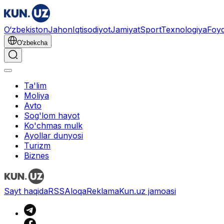
O‘zbekiston
Jahon
Iqtisodiyot
Jamiyat
Sport
Texnologiya
Foyd
O'zbekcha
Ta'lim
Moliya
Avto
Sog'lom hayot
Ko'chmas mulk
Ayollar dunyosi
Turizm
Biznes
Sayt haqida
RSS
Aloqa
Reklama
Kun.uz jamoasi