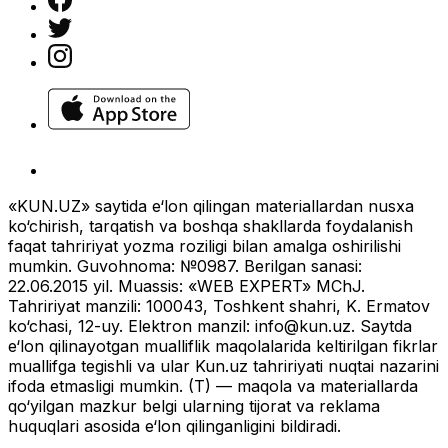
«KUN.UZ» saytida e‘lon qilingan materiallardan nusxa
ko‘chirish, tarqatish va boshqa shakllarda foydalanish
faqat tahririyat yozma roziligi bilan amalga oshirilishi
mumkin. Guvohnoma: №0987. Berilgan sanasi:
22.06.2015 yil. Muassis: «WEB EXPERT» MChJ.
Tahririyat manzili: 100043, Toshkent shahri, K. Ermatov
ko‘chasi, 12-uy. Elektron manzil:
info@kun.uz
. Saytda
e‘lon qilinayotgan mualliflik maqolalarida keltirilgan fikrlar
muallifga tegishli va ular Kun.uz tahririyati nuqtai nazarini
ifoda etmasligi mumkin. (T) — maqola va materiallarda
qo‘yilgan mazkur belgi ularning tijorat va reklama
huquqlari asosida e‘lon qilinganligini bildiradi.