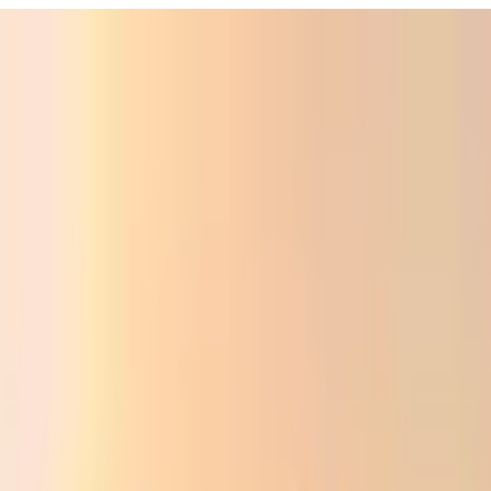
ali
Audio