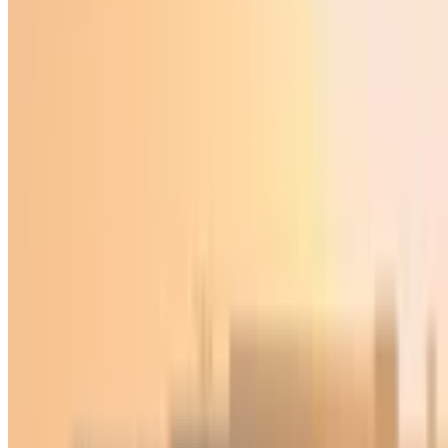
O‘zbekiston
|
02:18 / 26.04.2024