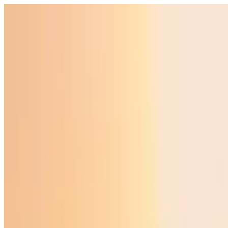
O‘zbekiston
Jahon
Iqtisodiyot
Jamiyat
Sport
Texnologiya
Foyd
O'zbekcha
Ta'lim
Moliya
Avto
Sog'lom hayot
Ko'chmas mulk
Ayollar dunyosi
Turizm
Biznes
O‘zbekcha
Reklama