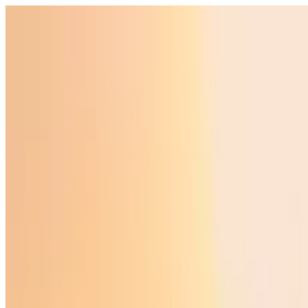
O‘zbekiston
Jahon
Iqtisodiyot
Jamiyat
Sport
Texnologiya
Foyd
O'zbekcha
Ta'lim
Moliya
Avto
Sog'lom hayot
Ko'chmas mulk
Ayollar dunyosi
Turizm
Biznes
O‘zbekcha
Reklama