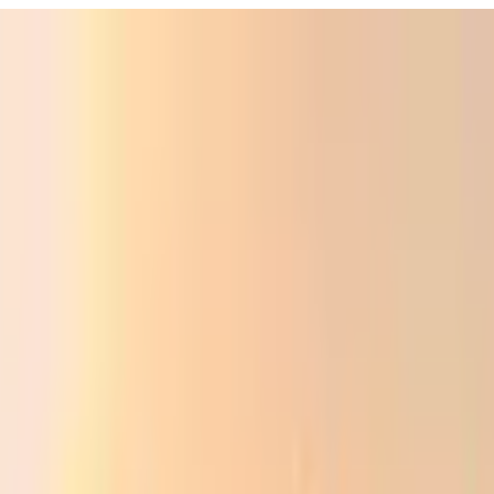
ali
Audio