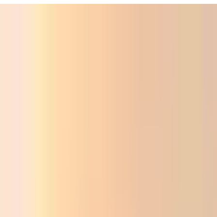
ali
Audio