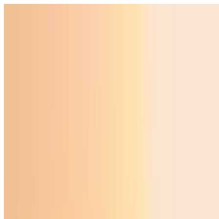
O‘zbekiston
Jahon
Iqtisodiyot
Jamiyat
Sport
Texnologiya
Foyd
O'zbekcha
Ta'lim
Moliya
Avto
Sog'lom hayot
Ko'chmas mulk
Ayollar dunyosi
Turizm
Biznes
O‘zbekcha
Reklama