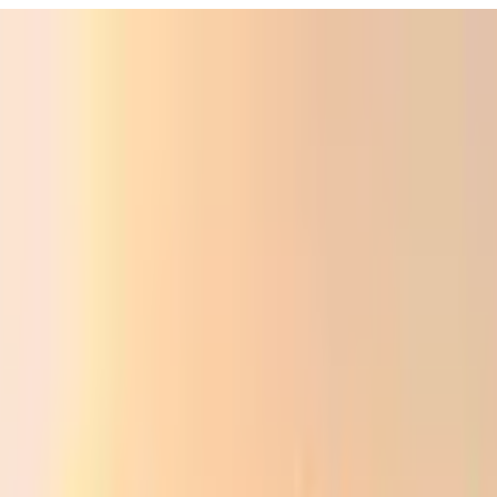
ali
Audio