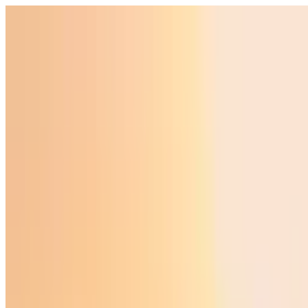
O‘zbekiston
Jahon
Iqtisodiyot
Jamiyat
Sport
Texnologiya
Foyd
O'zbekcha
Ta'lim
Moliya
Avto
Sog'lom hayot
Ko'chmas mulk
Ayollar dunyosi
Turizm
Biznes
O‘zbekcha
Reklama