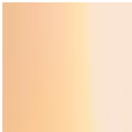
O‘zbekiston
Jahon
Iqtisodiyot
Jamiyat
Sport
Texnologiya
Foyd
O'zbekcha
Ta'lim
Moliya
Avto
Sog'lom hayot
Ko'chmas mulk
Ayollar dunyosi
Turizm
Biznes
O‘zbekcha
Reklama