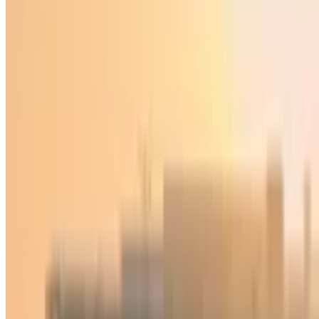
O‘zbekiston
|
02:03 / 24.10.2022