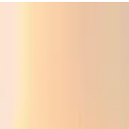
ali
Audio