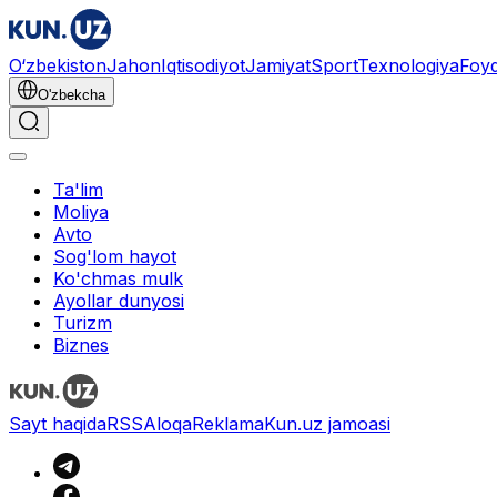
O‘zbekiston
Jahon
Iqtisodiyot
Jamiyat
Sport
Texnologiya
Foyd
O'zbekcha
Ta'lim
Moliya
Avto
Sog'lom hayot
Ko'chmas mulk
Ayollar dunyosi
Turizm
Biznes
Sayt haqida
RSS
Aloqa
Reklama
Kun.uz jamoasi