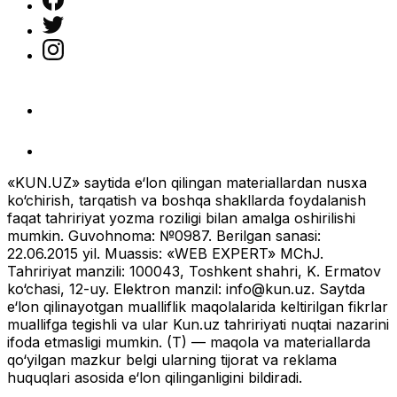
«KUN.UZ» saytida e‘lon qilingan materiallardan nusxa
ko‘chirish, tarqatish va boshqa shakllarda foydalanish
faqat tahririyat yozma roziligi bilan amalga oshirilishi
mumkin. Guvohnoma: №0987. Berilgan sanasi:
22.06.2015 yil. Muassis: «WEB EXPERT» MChJ.
Tahririyat manzili: 100043, Toshkent shahri, K. Ermatov
ko‘chasi, 12-uy. Elektron manzil:
info@kun.uz
. Saytda
e‘lon qilinayotgan mualliflik maqolalarida keltirilgan fikrlar
muallifga tegishli va ular Kun.uz tahririyati nuqtai nazarini
ifoda etmasligi mumkin. (T) — maqola va materiallarda
qo‘yilgan mazkur belgi ularning tijorat va reklama
huquqlari asosida e‘lon qilinganligini bildiradi.