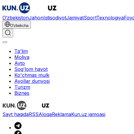
O‘zbekiston
Jahon
Iqtisodiyot
Jamiyat
Sport
Texnologiya
Foyd
O'zbekcha
Ta'lim
Moliya
Avto
Sog'lom hayot
Ko'chmas mulk
Ayollar dunyosi
Turizm
Biznes
Sayt haqida
RSS
Aloqa
Reklama
Kun.uz jamoasi