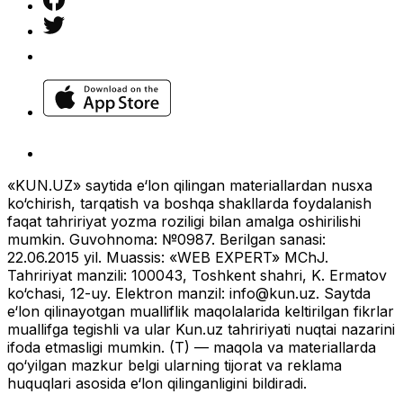
«KUN.UZ» saytida e‘lon qilingan materiallardan nusxa
ko‘chirish, tarqatish va boshqa shakllarda foydalanish
faqat tahririyat yozma roziligi bilan amalga oshirilishi
mumkin. Guvohnoma: №0987. Berilgan sanasi:
22.06.2015 yil. Muassis: «WEB EXPERT» MChJ.
Tahririyat manzili: 100043, Toshkent shahri, K. Ermatov
ko‘chasi, 12-uy. Elektron manzil:
info@kun.uz
. Saytda
e‘lon qilinayotgan mualliflik maqolalarida keltirilgan fikrlar
muallifga tegishli va ular Kun.uz tahririyati nuqtai nazarini
ifoda etmasligi mumkin. (T) — maqola va materiallarda
qo‘yilgan mazkur belgi ularning tijorat va reklama
huquqlari asosida e‘lon qilinganligini bildiradi.