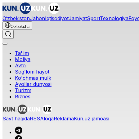
O‘zbekiston
Jahon
Iqtisodiyot
Jamiyat
Sport
Texnologiya
Foyd
O'zbekcha
Ta'lim
Moliya
Avto
Sog'lom hayot
Ko'chmas mulk
Ayollar dunyosi
Turizm
Biznes
Sayt haqida
RSS
Aloqa
Reklama
Kun.uz jamoasi