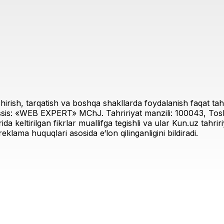
irish, tarqatish va boshqa shakllarda foydalanish faqat tahri
sis: «WEB EXPERT» MChJ. Tahririyat manzili: 100043, Toshk
rida keltirilgan fikrlar muallifga tegishli va ular Kun.uz tahr
eklama huquqlari asosida e‘lon qilinganligini bildiradi.