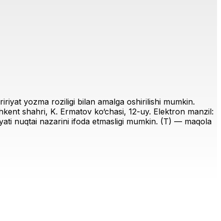
riyat yozma roziligi bilan amalga oshirilishi mumkin.
ent shahri, K. Ermatov ko‘chasi, 12-uy. Elektron manzil:
iriyati nuqtai nazarini ifoda etmasligi mumkin. (T) — maqola