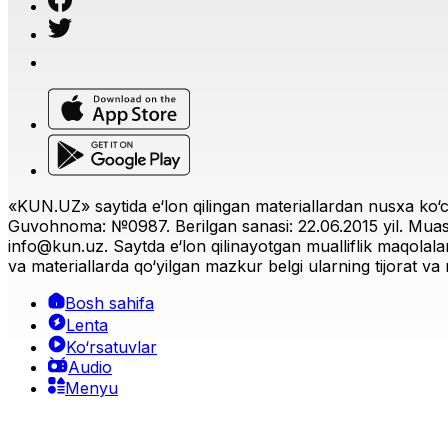
«KUN.UZ» saytida e‘lon qilingan materiallardan nusxa ko‘ch
Guvohnoma: №0987. Berilgan sanasi: 22.06.2015 yil. Muas
info@kun.uz
. Saytda e‘lon qilinayotgan mualliflik maqolala
va materiallarda qo‘yilgan mazkur belgi ularning tijorat va r
Bosh sahifa
Lenta
Ko‘rsatuvlar
Audio
Menyu