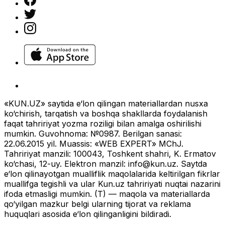
«KUN.UZ» saytida e‘lon qilingan materiallardan nusxa
ko‘chirish, tarqatish va boshqa shakllarda foydalanish
faqat tahririyat yozma roziligi bilan amalga oshirilishi
mumkin. Guvohnoma: №0987. Berilgan sanasi:
22.06.2015 yil. Muassis: «WEB EXPERT» MChJ.
Tahririyat manzili: 100043, Toshkent shahri, K. Ermatov
ko‘chasi, 12-uy. Elektron manzil:
info@kun.uz
. Saytda
e‘lon qilinayotgan mualliflik maqolalarida keltirilgan fikrlar
muallifga tegishli va ular Kun.uz tahririyati nuqtai nazarini
ifoda etmasligi mumkin. (T) — maqola va materiallarda
qo‘yilgan mazkur belgi ularning tijorat va reklama
huquqlari asosida e‘lon qilinganligini bildiradi.