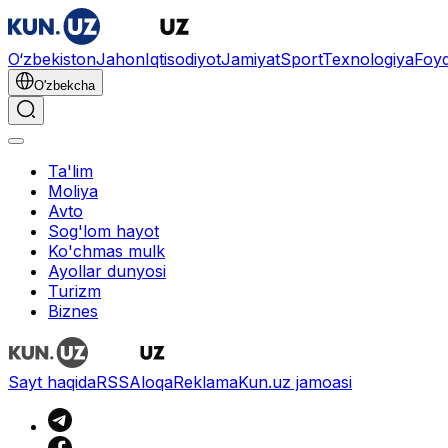
O‘zbekiston
Jahon
Iqtisodiyot
Jamiyat
Sport
Texnologiya
Foyd
O'zbekcha
Ta'lim
Moliya
Avto
Sog'lom hayot
Ko'chmas mulk
Ayollar dunyosi
Turizm
Biznes
Sayt haqida
RSS
Aloqa
Reklama
Kun.uz jamoasi