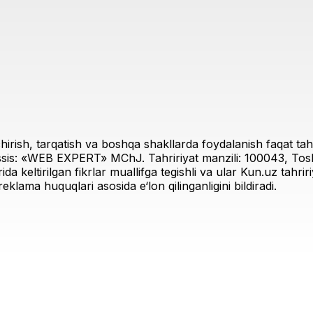
irish, tarqatish va boshqa shakllarda foydalanish faqat tahri
sis: «WEB EXPERT» MChJ. Tahririyat manzili: 100043, Toshk
rida keltirilgan fikrlar muallifga tegishli va ular Kun.uz tahr
eklama huquqlari asosida e‘lon qilinganligini bildiradi.