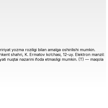
riyat yozma roziligi bilan amalga oshirilishi mumkin.
ent shahri, K. Ermatov ko‘chasi, 12-uy. Elektron manzil:
iriyati nuqtai nazarini ifoda etmasligi mumkin. (T) — maqola