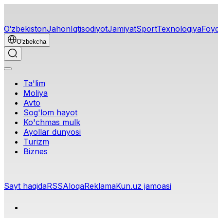
O‘zbekiston
Jahon
Iqtisodiyot
Jamiyat
Sport
Texnologiya
Foyd
O'zbekcha
Ta'lim
Moliya
Avto
Sog'lom hayot
Ko'chmas mulk
Ayollar dunyosi
Turizm
Biznes
Sayt haqida
RSS
Aloqa
Reklama
Kun.uz jamoasi