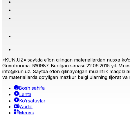
«KUN.UZ» saytida e‘lon qilingan materiallardan nusxa ko‘ch
Guvohnoma: №0987. Berilgan sanasi: 22.06.2015 yil. Muas
info@kun.uz
. Saytda e‘lon qilinayotgan mualliflik maqolala
va materiallarda qo‘yilgan mazkur belgi ularning tijorat va r
Bosh sahifa
Lenta
Ko‘rsatuvlar
Audio
Menyu