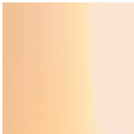
O‘zbekiston
Jahon
Iqtisodiyot
Jamiyat
Sport
Texnologiya
Foyd
O'zbekcha
Ta'lim
Moliya
Avto
Sog'lom hayot
Ko'chmas mulk
Ayollar dunyosi
Turizm
Biznes
O‘zbekcha
Reklama