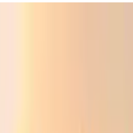
ali
Audio