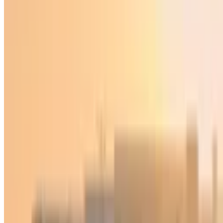
O‘zbekiston
|
00:02 / 02.08.2025