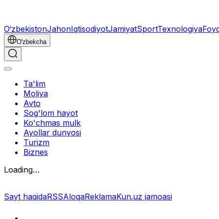
O‘zbekiston
Jahon
Iqtisodiyot
Jamiyat
Sport
Texnologiya
Foyd
O'zbekcha
Ta'lim
Moliya
Avto
Sog'lom hayot
Ko'chmas mulk
Ayollar dunyosi
Turizm
Biznes
Loading…
Sayt haqida
RSS
Aloqa
Reklama
Kun.uz jamoasi