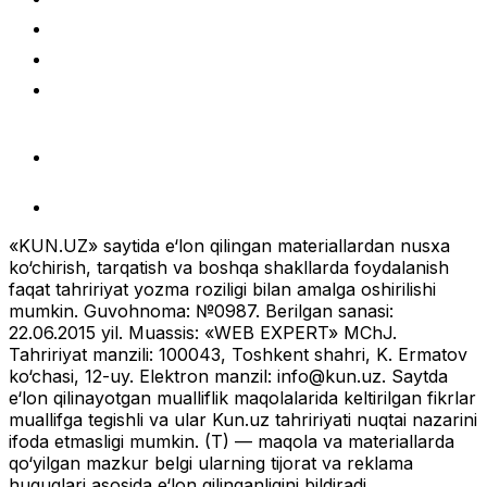
«KUN.UZ» saytida e‘lon qilingan materiallardan nusxa
ko‘chirish, tarqatish va boshqa shakllarda foydalanish
faqat tahririyat yozma roziligi bilan amalga oshirilishi
mumkin. Guvohnoma: №0987. Berilgan sanasi:
22.06.2015 yil. Muassis: «WEB EXPERT» MChJ.
Tahririyat manzili: 100043, Toshkent shahri, K. Ermatov
ko‘chasi, 12-uy. Elektron manzil:
info@kun.uz
. Saytda
e‘lon qilinayotgan mualliflik maqolalarida keltirilgan fikrlar
muallifga tegishli va ular Kun.uz tahririyati nuqtai nazarini
ifoda etmasligi mumkin. (T) — maqola va materiallarda
qo‘yilgan mazkur belgi ularning tijorat va reklama
huquqlari asosida e‘lon qilinganligini bildiradi.