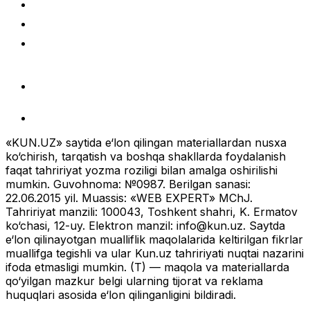
«KUN.UZ» saytida e‘lon qilingan materiallardan nusxa
ko‘chirish, tarqatish va boshqa shakllarda foydalanish
faqat tahririyat yozma roziligi bilan amalga oshirilishi
mumkin. Guvohnoma: №0987. Berilgan sanasi:
22.06.2015 yil. Muassis: «WEB EXPERT» MChJ.
Tahririyat manzili: 100043, Toshkent shahri, K. Ermatov
ko‘chasi, 12-uy. Elektron manzil:
info@kun.uz
. Saytda
e‘lon qilinayotgan mualliflik maqolalarida keltirilgan fikrlar
muallifga tegishli va ular Kun.uz tahririyati nuqtai nazarini
ifoda etmasligi mumkin. (T) — maqola va materiallarda
qo‘yilgan mazkur belgi ularning tijorat va reklama
huquqlari asosida e‘lon qilinganligini bildiradi.