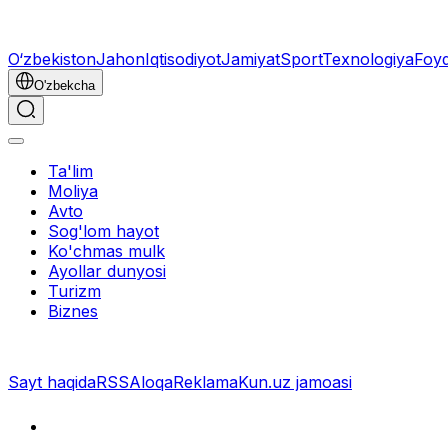
O‘zbekiston
Jahon
Iqtisodiyot
Jamiyat
Sport
Texnologiya
Foyd
O'zbekcha
Ta'lim
Moliya
Avto
Sog'lom hayot
Ko'chmas mulk
Ayollar dunyosi
Turizm
Biznes
Sayt haqida
RSS
Aloqa
Reklama
Kun.uz jamoasi