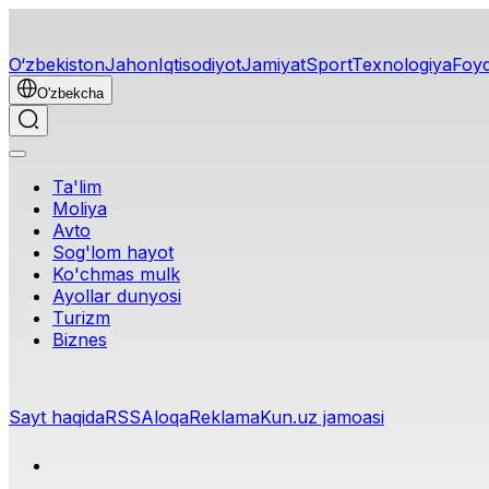
O‘zbekiston
Jahon
Iqtisodiyot
Jamiyat
Sport
Texnologiya
Foyd
O'zbekcha
Ta'lim
Moliya
Avto
Sog'lom hayot
Ko'chmas mulk
Ayollar dunyosi
Turizm
Biznes
O‘zbekcha
Reklama