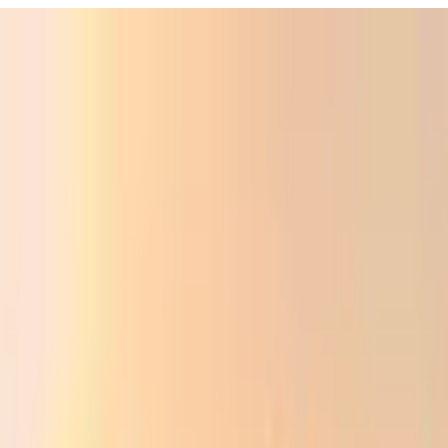
ali
Audio