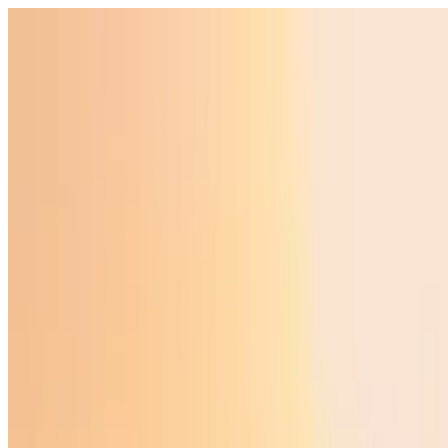
O‘zbekiston
Jahon
Iqtisodiyot
Jamiyat
Sport
Texnologiya
Foyd
O'zbekcha
Ta'lim
Moliya
Avto
Sog'lom hayot
Ko'chmas mulk
Ayollar dunyosi
Turizm
Biznes
O‘zbekcha
Reklama