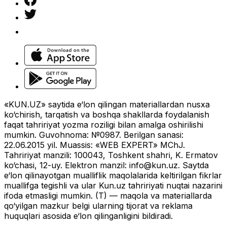
«KUN.UZ» saytida e‘lon qilingan materiallardan nusxa
ko‘chirish, tarqatish va boshqa shakllarda foydalanish
faqat tahririyat yozma roziligi bilan amalga oshirilishi
mumkin. Guvohnoma: №0987. Berilgan sanasi:
22.06.2015 yil. Muassis: «WEB EXPERT» MChJ.
Tahririyat manzili: 100043, Toshkent shahri, K. Ermatov
ko‘chasi, 12-uy. Elektron manzil:
info@kun.uz
. Saytda
e‘lon qilinayotgan mualliflik maqolalarida keltirilgan fikrlar
muallifga tegishli va ular Kun.uz tahririyati nuqtai nazarini
ifoda etmasligi mumkin. (T) — maqola va materiallarda
qo‘yilgan mazkur belgi ularning tijorat va reklama
huquqlari asosida e‘lon qilinganligini bildiradi.