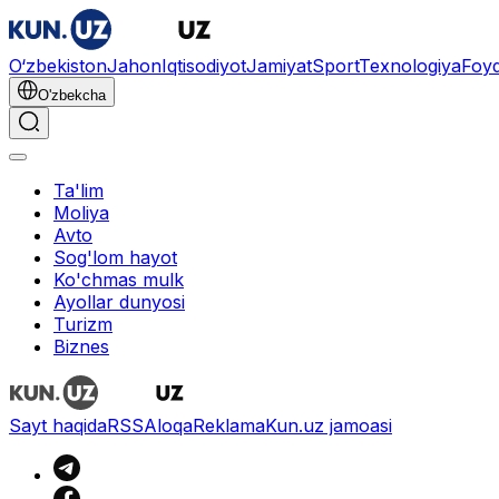
O‘zbekiston
Jahon
Iqtisodiyot
Jamiyat
Sport
Texnologiya
Foyd
O'zbekcha
Ta'lim
Moliya
Avto
Sog'lom hayot
Ko'chmas mulk
Ayollar dunyosi
Turizm
Biznes
Sayt haqida
RSS
Aloqa
Reklama
Kun.uz jamoasi