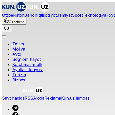
O‘zbekiston
Jahon
Iqtisodiyot
Jamiyat
Sport
Texnologiya
Foyd
O'zbekcha
Ta'lim
Moliya
Avto
Sog'lom hayot
Ko'chmas mulk
Ayollar dunyosi
Turizm
Biznes
O‘zbekcha
Reklama