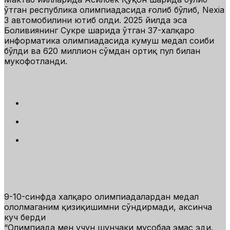
ўтган республика олимпиадасида ғолиб бўлиб, Nexia
3 автомобилини ютиб олди. 2025 йилда эса
Боливиянинг Сукре шаҳрида ўтган 37-халқаро
информатика олимпиадасида кумуш медал соҳиби
бўлди ва 620 миллион сўмдан ортиқ пул билан
мукофотланди.
9-10-синфда халқаро олимпиадалардан медал
ололмаганим қизиқишимни сўндирмади, аксинча
куч берди
“
Олимпиада мен учун шунчаки мусобақа эмас эди.