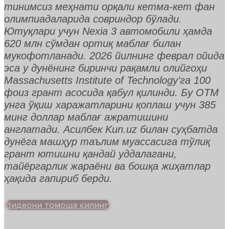
тинимсиз меҳнати орқали кетма-кет фан
олимпиадаларида совриндор бўлади.
Ютуқлари учун Nexia 3 автомобили ҳамда
620 млн сўмдан ортиқ маблағ билан
мукофотланади. 2026 йилнинг феврал ойида
эса у дунёнинг биринчи рақамли олийгоҳи
Massachusetts Institute of Technology’га 100
фоиз грант асосида қабул қилинди. Бу ОТМ
унга ўқиш харажатларини қоплаш учун 385
минг доллар маблағ ажратишини
англатади. Асилбек Kun.uz билан суҳбатда
дунёга машҳур таълим муассасига тўлиқ
грант ютишни қандай уддалагани,
тайёргарлик жараёни ва бошқа жиҳатлар
ҳақида гапириб берди.
Видеони томоша қилинг!