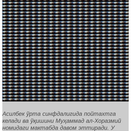
Асилбек ўрта синфдалигида пойтахтга
келади ва ўқишини Муҳаммад ал-Хоразмий
номидаги мактабда давом эттиради. У