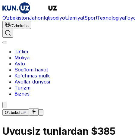
O‘zbekiston
Jahon
Iqtisodiyot
Jamiyat
Sport
Texnologiya
Foyd
O'zbekcha
Ta'lim
Moliya
Avto
Sog'lom hayot
Ko'chmas mulk
Ayollar dunyosi
Turizm
Biznes
O‘zbekcha
Uyqusiz tunlardan $385