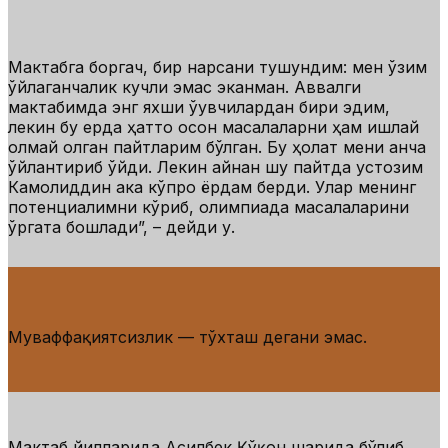
Мактабга боргач, бир нарсани тушундим: мен ўзим
ўйлаганчалик кучли эмас эканман. Аввалги
мактабимда энг яхши ўқувчилардан бири эдим,
лекин бу ерда ҳатто осон масалаларни ҳам ишлай
олмай қолган пайтларим бўлган. Бу ҳолат мени анча
ўйлантириб қўйди. Лекин айнан шу пайтда устозим
Камолиддин ака кўпроқ ёрдам берди. Улар менинг
потенциалимни кўриб, олимпиада масалаларини
ўргата бошлади”,
– дейди у.
Муваффақиятсизлик — тўхташ дегани эмас.
Мактаб йилларида Асилбек Қўқон шаҳрида бўлиб