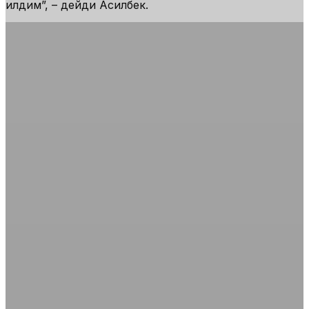
қилдим
”, – дейди Асилбек.