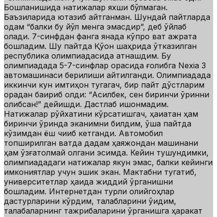
Бошланишида натижалар яхши бўлмаган.
Баъзиларида ютқазиб қайтганман. Шундай пайтларда
одам “балки бу йўл менга эмасдир”, деб ўйлаб
қолади. 7-синфдан фанга янада кўпроқ вақт ажрата
бошладим. Шу пайтда Қўқон шаҳрида ўтказилган
республика олимпиадасида қатнашдим. Бу
олимпиадада 5-7-синфлар орасида ғолибга Nexia 3
автомашинаси берилиши айтилганди. Олимпиадада
иккинчи кун имтиҳон тугагач, бир пайт дўстларим
орқадан бақириб қолди: “Асилбек, сен биринчи ўринни
олибсан!” дейишди. Дастлаб ишонмадим.
Натижалар рўйхатини кўрсатишгач, ҳақиқатан ҳам
биринчи ўринда эканимни билдим, ўша пайтда
кўзимдан ёш чиқиб кетганди. Автомобил
топширилган вақтда дадам ҳаяжондан машинани
ҳам қўзғатолмай қолгани эсимда. Кейин тушундимки,
олимпиададаги натижалар якун эмас, балки кейинги
имкониятлар учун эшик экан. Мактабни тугатиб,
университетлар ҳақида жиддий ўрганишни
бошладим. Интернетдан турли олийгоҳлар
дастурларини кўрдим, талабларини ўқидим,
талабаларнинг тажрибаларини ўрганишга ҳаракат