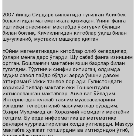
2007 йилда Сирдарё вилоятида туғилган Асилбек
болалигидан математикага қизиққан. Унинг фанга
иштиёқи онасининг мактабда ўқитувчи бўлиши
билан боғлиқ. Кичиклигидан китоблар ўқиш билан
шуғулланиб, мустақил машқлар қилган.
«
Ойим математикадан китоблар олиб келардилар,
ўзлари менга дарс ўтарди. Шу сабаб фанга қизиқишим
ортган. Бошланғич мактабни яхши баҳолар билан
тугатдим. Тўртинчи синфни битиргач, олдимда
муҳим савол пайдо бўлди: қаерда ўқишни давом
эттираман? Икки танлов бор эди: Гулистондаги
хорижий тиллар мактаби ёки Тошкентдаги
ихтисослашган мактаблар. Анча вақт ўйладим.
Интернетдан кунлаб таълим муассасаларини
изладим, телефон қилиб маълумотлар сўрадим.
Охири Муҳаммад ал-Хоразмий номидаги мактабни
топдим. Бу ерда информатика ва математика
фанлари чуқурлаштирилган ҳолда ўқитиларди. Мазкур
мактабга ҳужжат топширдим ва имтиҳондон ўтиб,
ўқишга қабул қилиндим.