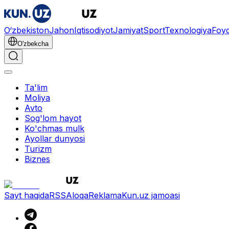
O‘zbekiston
Jahon
Iqtisodiyot
Jamiyat
Sport
Texnologiya
Foyd
O'zbekcha
Ta'lim
Moliya
Avto
Sog'lom hayot
Ko'chmas mulk
Ayollar dunyosi
Turizm
Biznes
Sayt haqida
RSS
Aloqa
Reklama
Kun.uz jamoasi