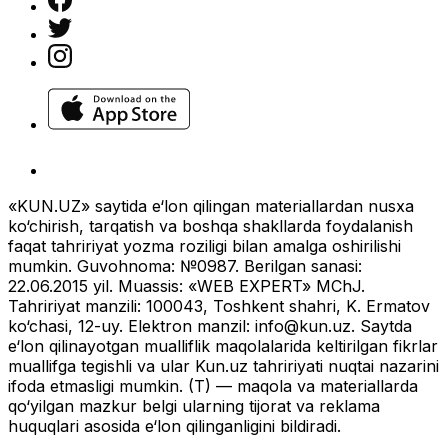
«KUN.UZ» saytida e‘lon qilingan materiallardan nusxa
ko‘chirish, tarqatish va boshqa shakllarda foydalanish
faqat tahririyat yozma roziligi bilan amalga oshirilishi
mumkin. Guvohnoma: №0987. Berilgan sanasi:
22.06.2015 yil. Muassis: «WEB EXPERT» MChJ.
Tahririyat manzili: 100043, Toshkent shahri, K. Ermatov
ko‘chasi, 12-uy. Elektron manzil:
info@kun.uz
. Saytda
e‘lon qilinayotgan mualliflik maqolalarida keltirilgan fikrlar
muallifga tegishli va ular Kun.uz tahririyati nuqtai nazarini
ifoda etmasligi mumkin. (T) — maqola va materiallarda
qo‘yilgan mazkur belgi ularning tijorat va reklama
huquqlari asosida e‘lon qilinganligini bildiradi.