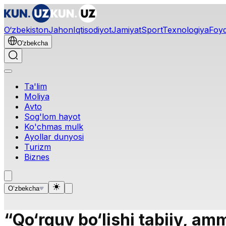
O‘zbekiston
Jahon
Iqtisodiyot
Jamiyat
Sport
Texnologiya
Foyd
O'zbekcha
Ta'lim
Moliya
Avto
Sog'lom hayot
Ko'chmas mulk
Ayollar dunyosi
Turizm
Biznes
O‘zbekcha
“Qo‘rquv bo‘lishi tabiiy, a