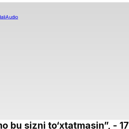
ali
Audio
mmo bu sizni to‘xtatmasin”, -