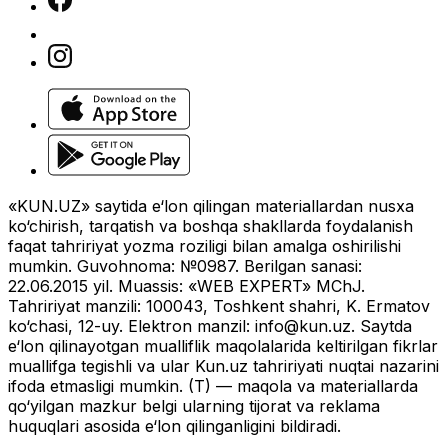
«KUN.UZ» saytida e‘lon qilingan materiallardan nusxa
ko‘chirish, tarqatish va boshqa shakllarda foydalanish
faqat tahririyat yozma roziligi bilan amalga oshirilishi
mumkin. Guvohnoma: №0987. Berilgan sanasi:
22.06.2015 yil. Muassis: «WEB EXPERT» MChJ.
Tahririyat manzili: 100043, Toshkent shahri, K. Ermatov
ko‘chasi, 12-uy. Elektron manzil:
info@kun.uz
. Saytda
e‘lon qilinayotgan mualliflik maqolalarida keltirilgan fikrlar
muallifga tegishli va ular Kun.uz tahririyati nuqtai nazarini
ifoda etmasligi mumkin. (T) — maqola va materiallarda
qo‘yilgan mazkur belgi ularning tijorat va reklama
huquqlari asosida e‘lon qilinganligini bildiradi.