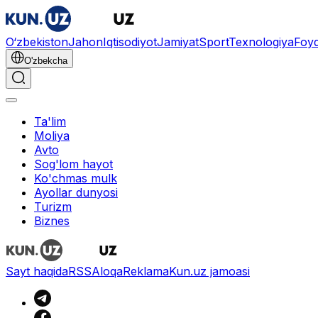
O‘zbekiston
Jahon
Iqtisodiyot
Jamiyat
Sport
Texnologiya
Foyd
O'zbekcha
Ta'lim
Moliya
Avto
Sog'lom hayot
Ko'chmas mulk
Ayollar dunyosi
Turizm
Biznes
Sayt haqida
RSS
Aloqa
Reklama
Kun.uz jamoasi