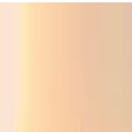
ali
Audio