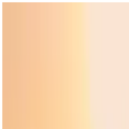
O‘zbekiston
Jahon
Iqtisodiyot
Jamiyat
Sport
Texnologiya
Foyd
O'zbekcha
Ta'lim
Moliya
Avto
Sog'lom hayot
Ko'chmas mulk
Ayollar dunyosi
Turizm
Biznes
O‘zbekcha
Reklama