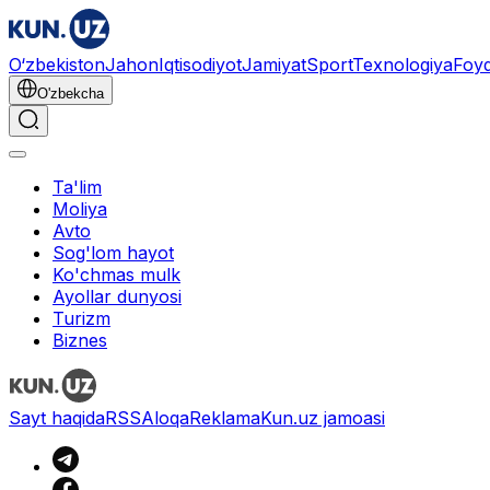
O‘zbekiston
Jahon
Iqtisodiyot
Jamiyat
Sport
Texnologiya
Foyd
O'zbekcha
Ta'lim
Moliya
Avto
Sog'lom hayot
Ko'chmas mulk
Ayollar dunyosi
Turizm
Biznes
Sayt haqida
RSS
Aloqa
Reklama
Kun.uz jamoasi