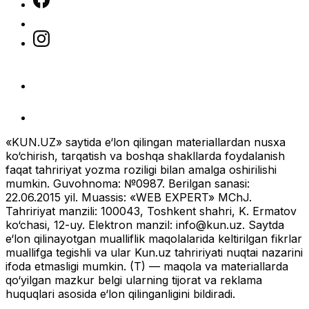
«KUN.UZ» saytida e‘lon qilingan materiallardan nusxa
ko‘chirish, tarqatish va boshqa shakllarda foydalanish
faqat tahririyat yozma roziligi bilan amalga oshirilishi
mumkin. Guvohnoma: №0987. Berilgan sanasi:
22.06.2015 yil. Muassis: «WEB EXPERT» MChJ.
Tahririyat manzili: 100043, Toshkent shahri, K. Ermatov
ko‘chasi, 12-uy. Elektron manzil:
info@kun.uz
. Saytda
e‘lon qilinayotgan mualliflik maqolalarida keltirilgan fikrlar
muallifga tegishli va ular Kun.uz tahririyati nuqtai nazarini
ifoda etmasligi mumkin. (T) — maqola va materiallarda
qo‘yilgan mazkur belgi ularning tijorat va reklama
huquqlari asosida e‘lon qilinganligini bildiradi.