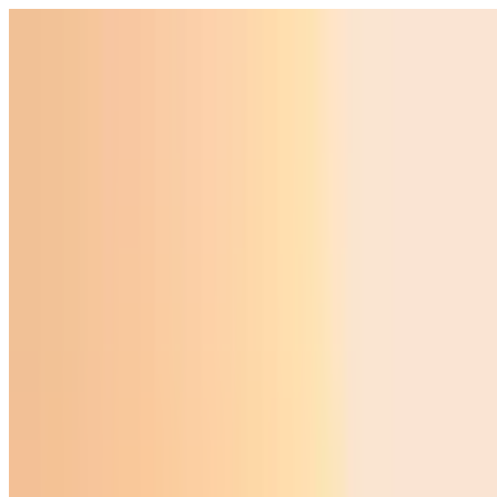
O‘zbekiston
Jahon
Iqtisodiyot
Jamiyat
Sport
Texnologiya
Foyd
O'zbekcha
Ta'lim
Moliya
Avto
Sog'lom hayot
Ko'chmas mulk
Ayollar dunyosi
Turizm
Biznes
O‘zbekcha
Reklama