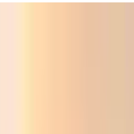
ali
Audio