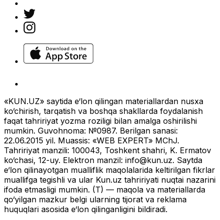
«KUN.UZ» saytida e‘lon qilingan materiallardan nusxa
ko‘chirish, tarqatish va boshqa shakllarda foydalanish
faqat tahririyat yozma roziligi bilan amalga oshirilishi
mumkin. Guvohnoma: №0987. Berilgan sanasi:
22.06.2015 yil. Muassis: «WEB EXPERT» MChJ.
Tahririyat manzili: 100043, Toshkent shahri, K. Ermatov
ko‘chasi, 12-uy. Elektron manzil:
info@kun.uz
. Saytda
e‘lon qilinayotgan mualliflik maqolalarida keltirilgan fikrlar
muallifga tegishli va ular Kun.uz tahririyati nuqtai nazarini
ifoda etmasligi mumkin. (T) — maqola va materiallarda
qo‘yilgan mazkur belgi ularning tijorat va reklama
huquqlari asosida e‘lon qilinganligini bildiradi.