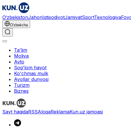
O‘zbekiston
Jahon
Iqtisodiyot
Jamiyat
Sport
Texnologiya
Foyd
O'zbekcha
Ta'lim
Moliya
Avto
Sog'lom hayot
Ko'chmas mulk
Ayollar dunyosi
Turizm
Biznes
Sayt haqida
RSS
Aloqa
Reklama
Kun.uz jamoasi